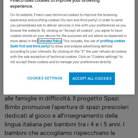
Fineco uses cookies to improve your browsing
ha lo scopo di aprire “Spazi bimbi” per
experience.
accogliere gratuitamente bambini dai 3 ai 5
On its website, Fineco uses technical cookies to improve the browsing
anni, esclusi per vari motivi dalla scuola
experience and profiling cookies (its own and third party) in order to send
you personalised ads to deliver services in line with your preferences as you
dell’infanzia pubblica. In questo modo il
browse the website. By clicking on "Accept all cookies", you agree to have
cookies stored on your device for the purposes set out above as explained in
progetto rappresenta un aiuto quando
more detail in the
Extended Policy
. This includes, the use of
profiling cookies
l’attuale meccanismo d’iscrizione rende
(both first and third party)
to show and analyse advertising defined
according to your interests. By clicking on the "X" the user refuses all cookies
difficile l’inserimento in caso di arrivi tardivi o
with the sole exception of technical cookies. Click on "Cookies settings" to
not accept these cookies and to manage your preferences directly.
spostamenti in corso d’anno, e si pone come
obiettivo principale l’acquisizione delle basi
COOKIES SETTINGS
ACCEPT ALL COOKIES
della lingua italiana. Sos Bambini si occupa di
integrazione dei minori stranieri e di sostegno
alle famiglie in difficoltà. Il progetto Spazi
Bimbi promuove l'apertura di spazi prescolari
dedicati al gioco e all'insegnamento della
lingua italiana per bambini tra i 4 e i 5 anni. I
bambini che accogliamo rispecchiano la