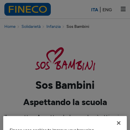
|
ITA
ENG
Home
Solidarietà
Infanzia
Sos Bambini
Sos Bambini
Aspettando la scuola
Il progetto «Aspettando la scuola» è attivo in
diversi quartieri periferici di Milano dal 2015 e