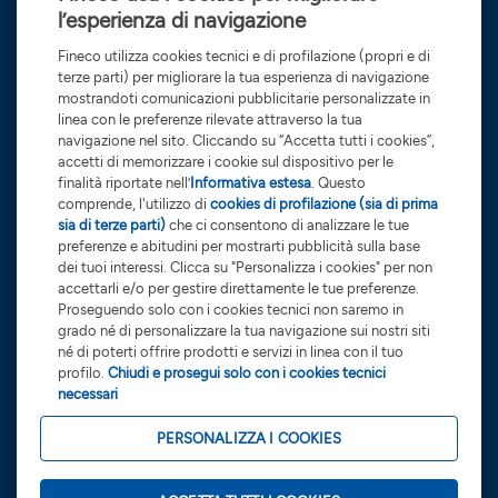
l’esperienza di navigazione
MEDIA
RICONOSCIMENTI
Fineco utilizza cookies tecnici e di profilazione (propri e di
COMUNICAZIONE
CARRIERE
terze parti) per migliorare la tua esperienza di navigazione
mostrandoti comunicazioni pubblicitarie personalizzate in
Dichiarazione di accessibilità
SDIR e Storage
linea con le preferenze rilevate attraverso la tua
navigazione nel sito. Cliccando su “Accetta tutti i cookies”,
Sponsorizzazioni
accetti di memorizzare i cookie sul dispositivo per le
finalità riportate nell’
Informativa estesa
. Questo
comprende, l'utilizzo di
cookies di profilazione (sia di prima
sia di terze parti)
che ci consentono di analizzare le tue
FinecoBank S.p.A. - Sede legale 20131 Milano - P.zza Durante, 11 -
preferenze e abitudini per mostrarti pubblicità sulla base
Direzione Generale 42123 Reggio Emilia Via Rivoluzione d'Ottobre,
dei tuoi interessi. Clicca su "Personalizza i cookies" per non
accettarli e/o per gestire direttamente le tue preferenze.
16 - Capitale Sociale Euro 201.923.898,99 interamente sottoscritto
Proseguendo solo con i cookies tecnici non saremo in
e versato - Banca iscritta all'Albo delle Banche e Capogruppo del
grado né di personalizzare la tua navigazione sui nostri siti
né di poterti offrire prodotti e servizi in linea con il tuo
Gruppo Bancario FinecoBank - Albo dei Gruppi Bancari cod. 3015 -
profilo.
Chiudi e prosegui solo con i cookies tecnici
P.Iva 12962340159 - Codice Fiscale e n. iscr. R.I. Milano-Monza-
necessari
Brianza-Lodi 01392970404 - R.E.A. n. 1598155 - Aderente al Fondo
PERSONALIZZA I COOKIES
Nazionale di Garanzia e al Fondo Interbancario di Tutela dei
depositi.